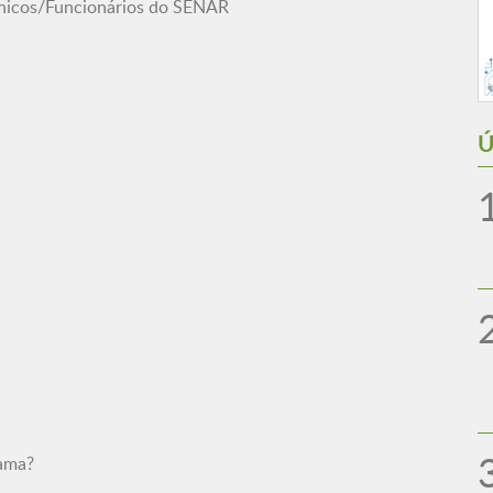
cnicos/Funcionários do SENAR
Ú
mama?