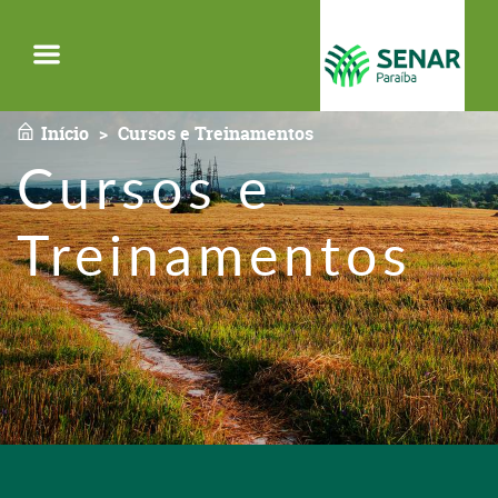
Menu
Início
Cursos e Treinamentos
Cursos e
Treinamentos