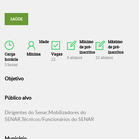
SAÚDE
Idade
Mínimo
Máximo
de pré-
de pré-
inscritos
inscritos
Carga
Mínima
Vagas
0 alunos
22 alunos
horária
22
3 horas
Objetivo
Público alvo
Dirigentes do Senar,Mobilizadores do
SENAR,Técnicos/Funcionários do SENAR
Município