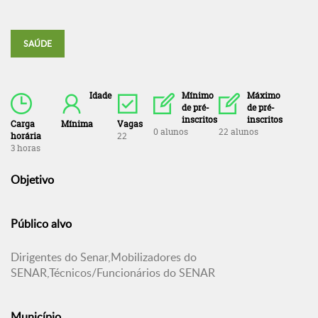
SAÚDE
Idade
Mínimo
Máximo
de pré-
de pré-
inscritos
inscritos
Carga
Mínima
Vagas
0 alunos
22 alunos
horária
22
3 horas
Objetivo
Público alvo
Dirigentes do Senar,Mobilizadores do
SENAR,Técnicos/Funcionários do SENAR
Município