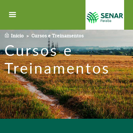
Menu
Início
Cursos e Treinamentos
Cursos e
Treinamentos