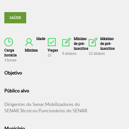
SAÚDE
Idade
Mínimo
Máximo
de pré-
de pré-
inscritos
inscritos
Carga
Mínima
Vagas
0 alunos
22 alunos
horária
22
3 horas
Objetivo
Público alvo
Dirigentes do Senar,Mobilizadores do
SENAR,Técnicos/Funcionários do SENAR
Município