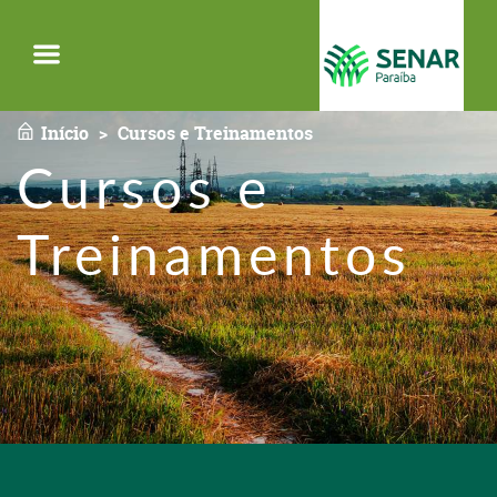
Menu
Início
Cursos e Treinamentos
Cursos e
Treinamentos