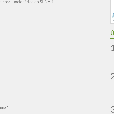
cnicos/Funcionários do SENAR
Ú
mama?