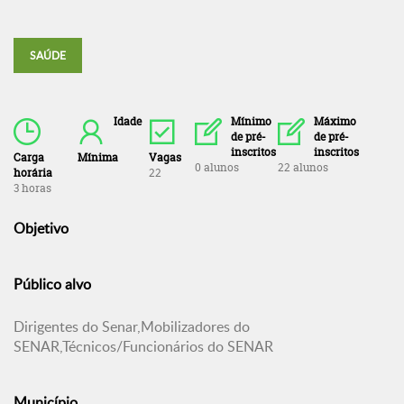
SAÚDE
Idade
Mínimo
Máximo
de pré-
de pré-
inscritos
inscritos
Carga
Mínima
Vagas
0 alunos
22 alunos
horária
22
3 horas
Objetivo
Público alvo
Dirigentes do Senar,Mobilizadores do
SENAR,Técnicos/Funcionários do SENAR
Município