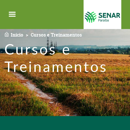
Menu
Início
Cursos e Treinamentos
Cursos e
Treinamentos