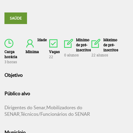
SAÚDE
Idade
Mínimo
Máximo
de pré-
de pré-
inscritos
inscritos
Carga
Mínima
Vagas
0 alunos
22 alunos
horária
22
3 horas
Objetivo
Público alvo
Dirigentes do Senar,Mobilizadores do
SENAR,Técnicos/Funcionários do SENAR
Município