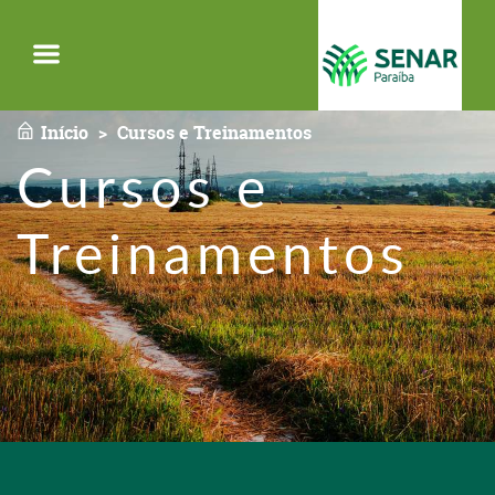
Menu
Início
Cursos e Treinamentos
Cursos e
Treinamentos