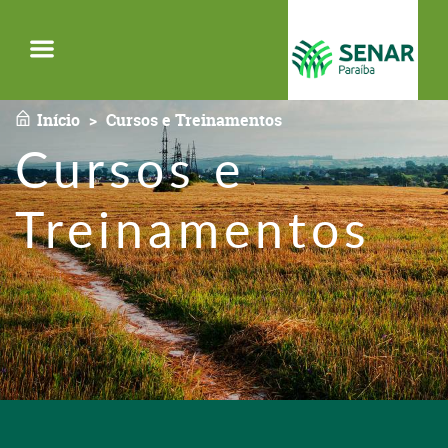
Menu
Início
Cursos e Treinamentos
Cursos e
Treinamentos