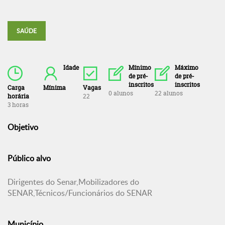
SAÚDE
Idade
Mínimo
Máximo
de pré-
de pré-
inscritos
inscritos
Carga
Mínima
Vagas
0 alunos
22 alunos
horária
22
3 horas
Objetivo
Público alvo
Dirigentes do Senar,Mobilizadores do
SENAR,Técnicos/Funcionários do SENAR
Município