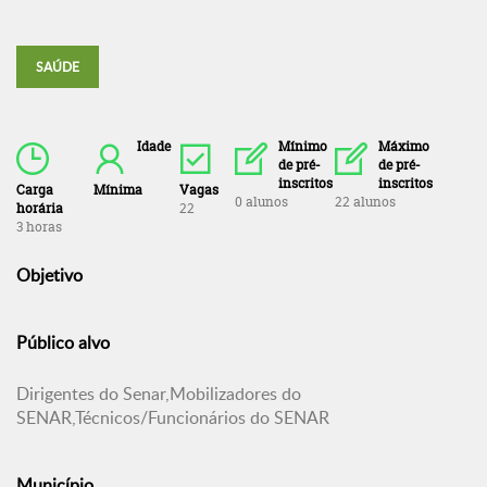
SAÚDE
Idade
Mínimo
Máximo
de pré-
de pré-
inscritos
inscritos
Carga
Mínima
Vagas
0 alunos
22 alunos
horária
22
3 horas
Objetivo
Público alvo
Dirigentes do Senar,Mobilizadores do
SENAR,Técnicos/Funcionários do SENAR
Município