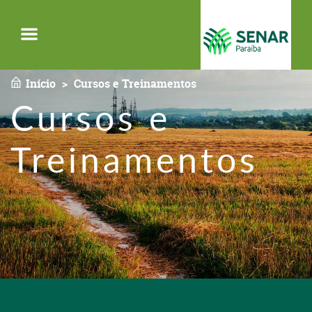
Menu
Início
Cursos e Treinamentos
Cursos e
Treinamentos