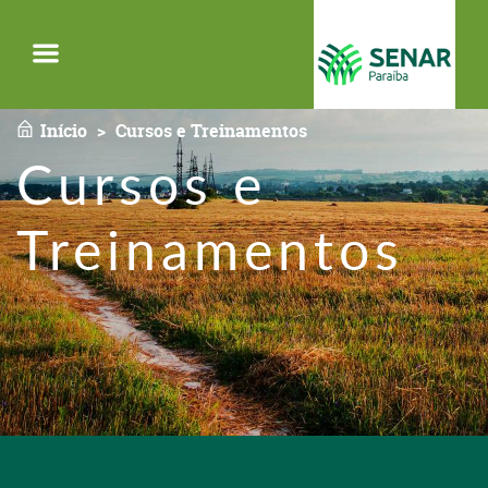
Menu
Início
Cursos e Treinamentos
Cursos e
Treinamentos