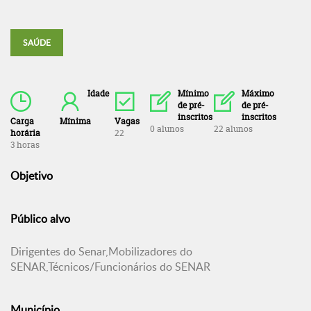
SAÚDE
Idade
Mínimo
Máximo
de pré-
de pré-
inscritos
inscritos
Carga
Mínima
Vagas
0 alunos
22 alunos
horária
22
3 horas
Objetivo
Público alvo
Dirigentes do Senar,Mobilizadores do
SENAR,Técnicos/Funcionários do SENAR
Município