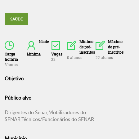
SAÚDE
Idade
Mínimo
Máximo
de pré-
de pré-
inscritos
inscritos
Carga
Mínima
Vagas
0 alunos
22 alunos
horária
22
3 horas
Objetivo
Público alvo
Dirigentes do Senar,Mobilizadores do
SENAR,Técnicos/Funcionários do SENAR
Município