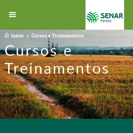
Menu
Início
Cursos e Treinamentos
Cursos e
Treinamentos