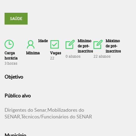
SAÚDE
Idade
Mínimo
Máximo
de pré-
de pré-
inscritos
inscritos
Carga
Mínima
Vagas
0 alunos
22 alunos
horária
22
3 horas
Objetivo
Público alvo
Dirigentes do Senar,Mobilizadores do
SENAR,Técnicos/Funcionários do SENAR
Município