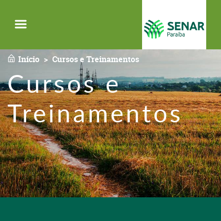
Menu
Início
Cursos e Treinamentos
Cursos e
Treinamentos