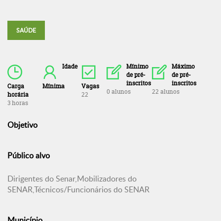
SAÚDE
Idade
Mínimo
Máximo
de pré-
de pré-
inscritos
inscritos
Carga
Mínima
Vagas
0 alunos
22 alunos
horária
22
3 horas
Objetivo
Público alvo
Dirigentes do Senar,Mobilizadores do
SENAR,Técnicos/Funcionários do SENAR
Município