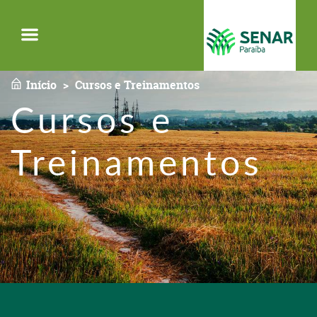
Menu
Início
Cursos e Treinamentos
Cursos e
Treinamentos