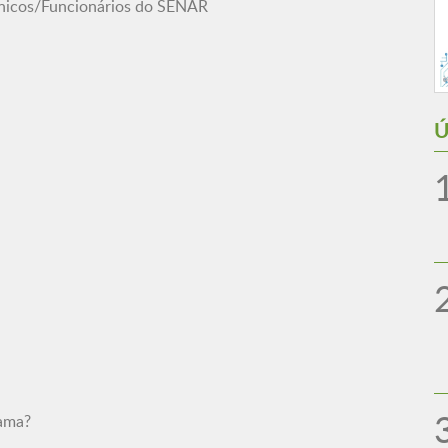
cnicos/Funcionários do SENAR
Ú
mama?