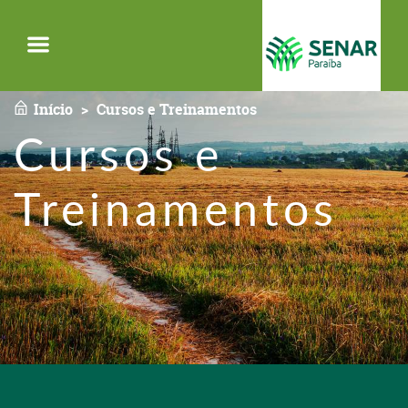
Menu
Início
Cursos e Treinamentos
Cursos e
Treinamentos