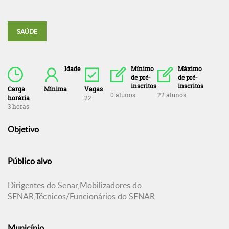
SAÚDE
Idade
Mínimo
Máximo
de pré-
de pré-
inscritos
inscritos
Carga
Mínima
Vagas
0 alunos
22 alunos
horária
22
3 horas
Objetivo
Público alvo
Dirigentes do Senar,Mobilizadores do
SENAR,Técnicos/Funcionários do SENAR
Município