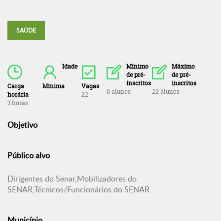
SAÚDE
Idade
Mínimo
Máximo
de pré-
de pré-
inscritos
inscritos
Carga
Mínima
Vagas
0 alunos
22 alunos
horária
22
3 horas
Objetivo
Público alvo
Dirigentes do Senar,Mobilizadores do
SENAR,Técnicos/Funcionários do SENAR
Município