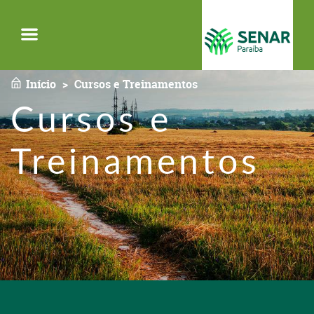
Menu
Início
Cursos e Treinamentos
Cursos e
Treinamentos