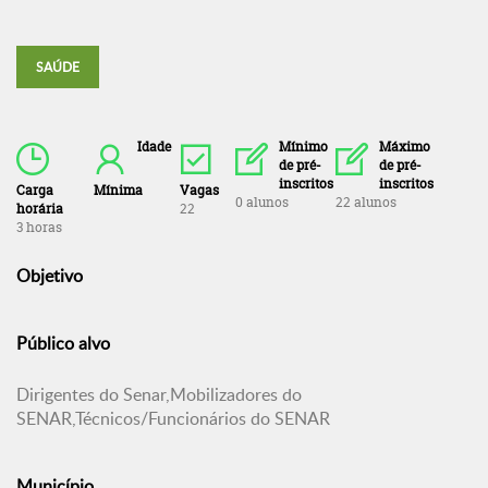
SAÚDE
Idade
Mínimo
Máximo
de pré-
de pré-
inscritos
inscritos
Carga
Mínima
Vagas
0 alunos
22 alunos
horária
22
3 horas
Objetivo
Público alvo
Dirigentes do Senar,Mobilizadores do
SENAR,Técnicos/Funcionários do SENAR
Município