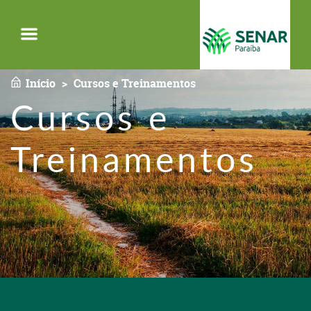
Menu
Início
Cursos e Treinamentos
Cursos e
Treinamentos