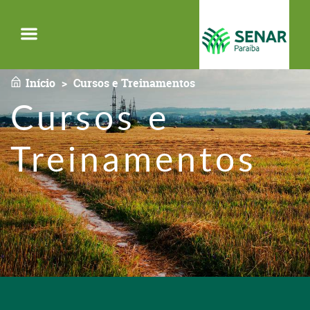
Menu
Início
Cursos e Treinamentos
Cursos e
Treinamentos