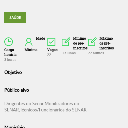
SAÚDE
Idade
Mínimo
Máximo
de pré-
de pré-
inscritos
inscritos
Carga
Mínima
Vagas
0 alunos
22 alunos
horária
22
3 horas
Objetivo
Público alvo
Dirigentes do Senar,Mobilizadores do
SENAR,Técnicos/Funcionários do SENAR
Município