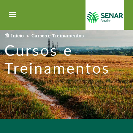
Menu
Início
Cursos e Treinamentos
Cursos e
Treinamentos