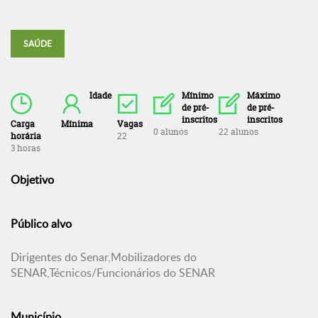
SAÚDE
Idade
Mínimo
Máximo
de pré-
de pré-
inscritos
inscritos
Carga
Mínima
Vagas
0 alunos
22 alunos
horária
22
3 horas
Objetivo
Público alvo
Dirigentes do Senar,Mobilizadores do
SENAR,Técnicos/Funcionários do SENAR
Município