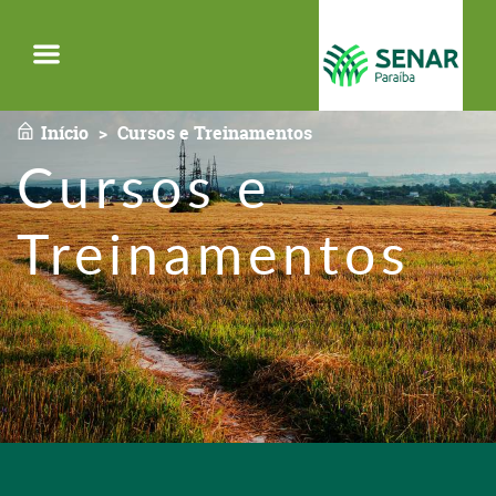
Menu
Início
Cursos e Treinamentos
Cursos e
Treinamentos