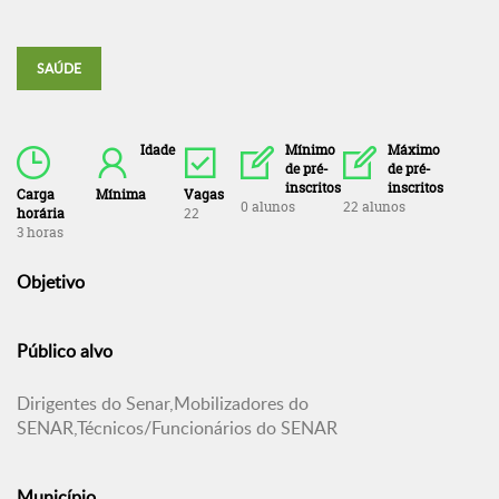
SAÚDE
Idade
Mínimo
Máximo
de pré-
de pré-
inscritos
inscritos
Carga
Mínima
Vagas
0 alunos
22 alunos
horária
22
3 horas
Objetivo
Público alvo
Dirigentes do Senar,Mobilizadores do
SENAR,Técnicos/Funcionários do SENAR
Município