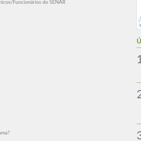
cnicos/Funcionários do SENAR
Ú
mama?