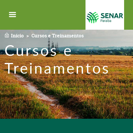
Menu
Início
Cursos e Treinamentos
Cursos e
Treinamentos