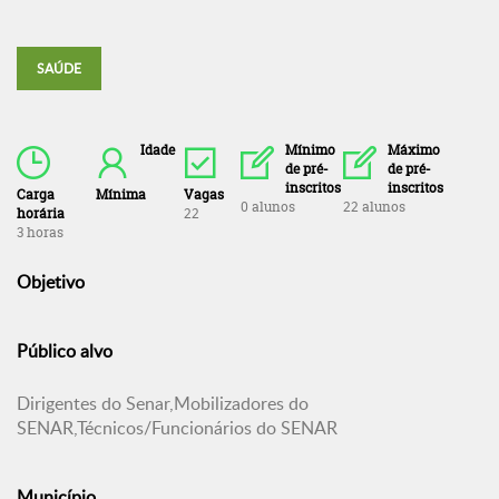
SAÚDE
Idade
Mínimo
Máximo
de pré-
de pré-
inscritos
inscritos
Carga
Mínima
Vagas
0 alunos
22 alunos
horária
22
3 horas
Objetivo
Público alvo
Dirigentes do Senar,Mobilizadores do
SENAR,Técnicos/Funcionários do SENAR
Município