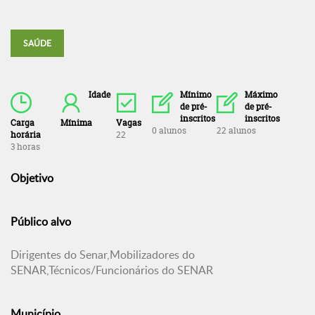
SAÚDE
Idade
Mínimo
Máximo
de pré-
de pré-
inscritos
inscritos
Carga
Mínima
Vagas
0 alunos
22 alunos
horária
22
3 horas
Objetivo
Público alvo
Dirigentes do Senar,Mobilizadores do
SENAR,Técnicos/Funcionários do SENAR
Município