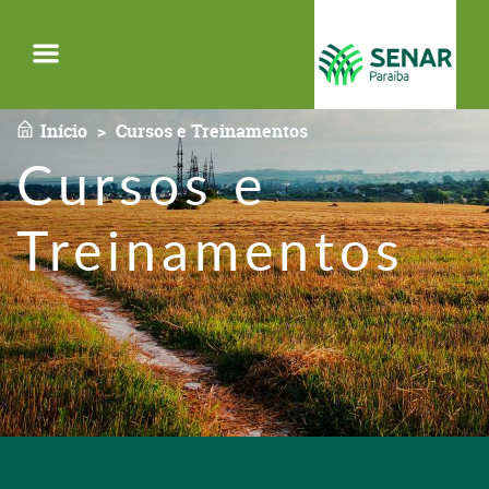
Menu
Início
Cursos e Treinamentos
Cursos e
Treinamentos