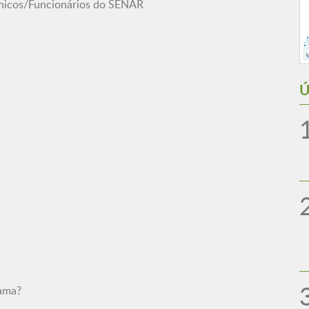
cnicos/Funcionários do SENAR
Ú
mama?