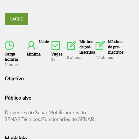
SAÚDE
Idade
Mínimo
Máximo
de pré-
de pré-
inscritos
inscritos
Carga
Mínima
Vagas
0 alunos
22 alunos
horária
22
3 horas
Objetivo
Público alvo
Dirigentes do Senar,Mobilizadores do
SENAR,Técnicos/Funcionários do SENAR
Município