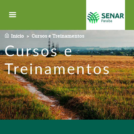
Menu
Início
Cursos e Treinamentos
Cursos e
Treinamentos