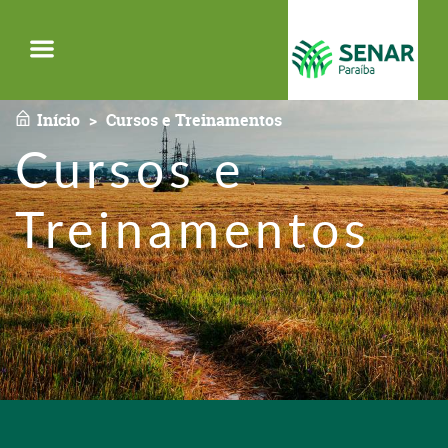
Menu
Início
Cursos e Treinamentos
Cursos e
Treinamentos