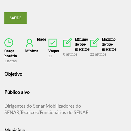
SAÚDE
Idade
Mínimo
Máximo
de pré-
de pré-
inscritos
inscritos
Carga
Mínima
Vagas
0 alunos
22 alunos
horária
22
3 horas
Objetivo
Público alvo
Dirigentes do Senar,Mobilizadores do
SENAR,Técnicos/Funcionários do SENAR
Município