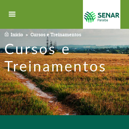
Menu
Início
Cursos e Treinamentos
Cursos e
Treinamentos