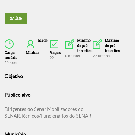
SAÚDE
Idade
Mínimo
Máximo
de pré-
de pré-
inscritos
inscritos
Carga
Mínima
Vagas
0 alunos
22 alunos
horária
22
3 horas
Objetivo
Público alvo
Dirigentes do Senar,Mobilizadores do
SENAR,Técnicos/Funcionários do SENAR
Município