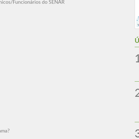
cnicos/Funcionários do SENAR
Ú
mama?