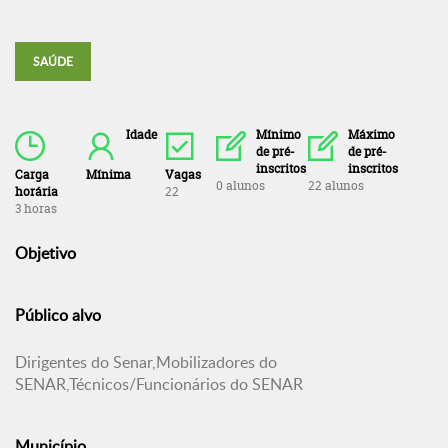
SAÚDE
Idade
Mínimo
Máximo
de pré-
de pré-
inscritos
inscritos
Carga
Mínima
Vagas
0 alunos
22 alunos
horária
22
3 horas
Objetivo
Público alvo
Dirigentes do Senar,Mobilizadores do
SENAR,Técnicos/Funcionários do SENAR
Município