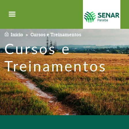
Menu
Início
Cursos e Treinamentos
Cursos e
Treinamentos