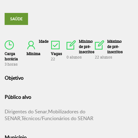
SAÚDE
Idade
Mínimo
Máximo
de pré-
de pré-
inscritos
inscritos
Carga
Mínima
Vagas
0 alunos
22 alunos
horária
22
3 horas
Objetivo
Público alvo
Dirigentes do Senar,Mobilizadores do
SENAR,Técnicos/Funcionários do SENAR
Município