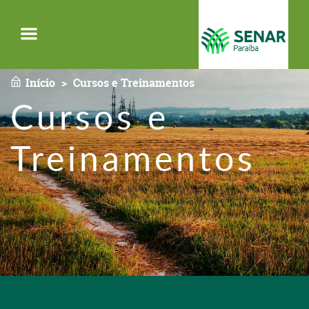
Menu
Início
Cursos e Treinamentos
Cursos e
Treinamentos