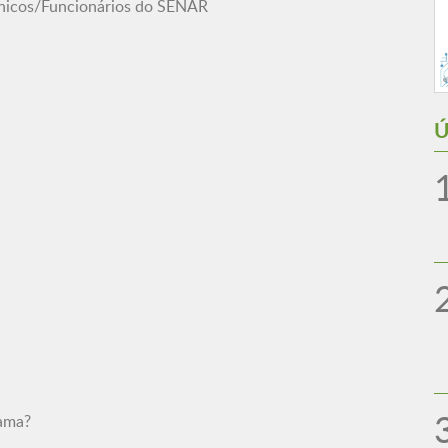
cnicos/Funcionários do SENAR
Ú
mama?