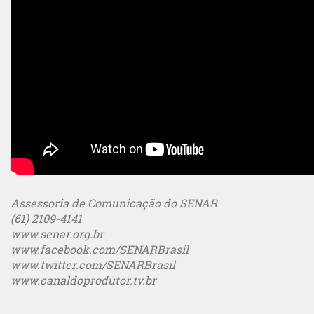
Assessoria de Comunicação do SENAR
(61) 2109-4141
www.senar.org.br
www.facebook.com/SENARBrasil
www.twitter.com/SENARBrasil
www.canaldoprodutor.tv.br