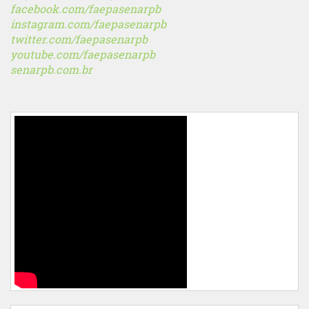
facebook.com/faepasenarpb
instagram.com/faepasenarpb
twitter.com/faepasenarpb
youtube.com/faepasenarpb
senarpb.com.br