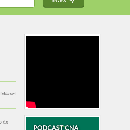
ENVIAR
[addtoany]
o de
PODCAST CNA