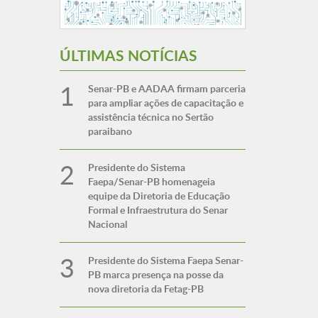
ÚLTIMAS NOTÍCIAS
Senar-PB e AADAA firmam parceria
para ampliar ações de capacitação e
assistência técnica no Sertão
paraibano
Presidente do Sistema
Faepa/Senar-PB homenageia
equipe da Diretoria de Educação
Formal e Infraestrutura do Senar
Nacional
Presidente do Sistema Faepa Senar-
PB marca presença na posse da
nova diretoria da Fetag-PB