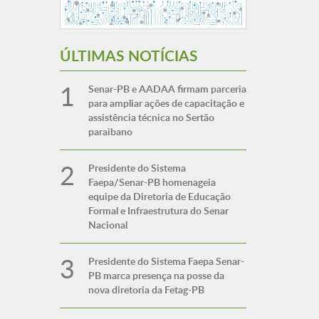
ÚLTIMAS NOTÍCIAS
Senar-PB e AADAA firmam parceria
para ampliar ações de capacitação e
assistência técnica no Sertão
paraibano
Presidente do Sistema
Faepa/Senar-PB homenageia
equipe da Diretoria de Educação
Formal e Infraestrutura do Senar
Nacional
Presidente do Sistema Faepa Senar-
PB marca presença na posse da
nova diretoria da Fetag-PB