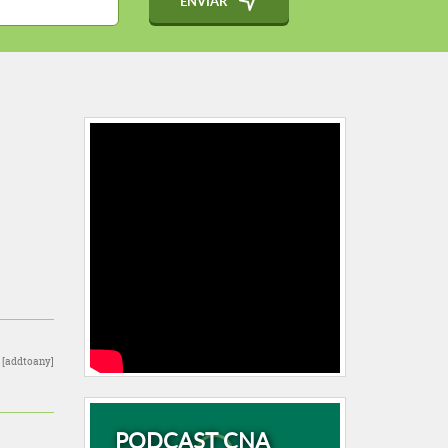
ENVIAR
[addtoany]
PODCAST CNA