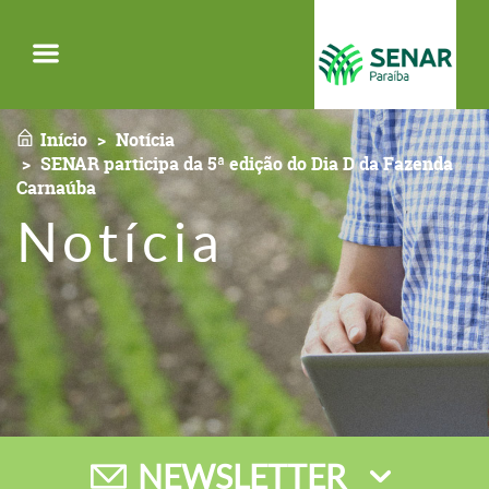
Menu
Início
Notícia
SENAR participa da 5ª edição do Dia D da Fazenda
Carnaúba
Notícia
NEWSLETTER