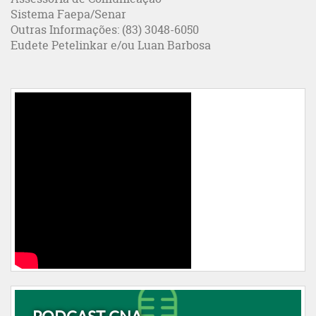
Sistema Faepa/Senar
Outras Informações: (83) 3048-6050
Eudete Petelinkar e/ou Luan Barbosa