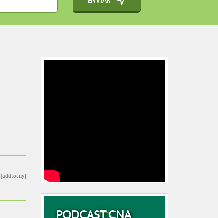
ENVIAR
[addtoany]
PODCAST CNA