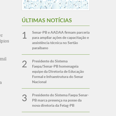
ÚLTIMAS NOTÍCIAS
Senar-PB e AADAA firmam parceria
er
para ampliar ações de capacitação e
ípios
assistência técnica no Sertão
paraibano
 mil
Presidente do Sistema
Faepa/Senar-PB homenageia
equipe da Diretoria de Educação
Formal e Infraestrutura do Senar
Nacional
a
Presidente do Sistema Faepa Senar-
PB marca presença na posse da
nova diretoria da Fetag-PB