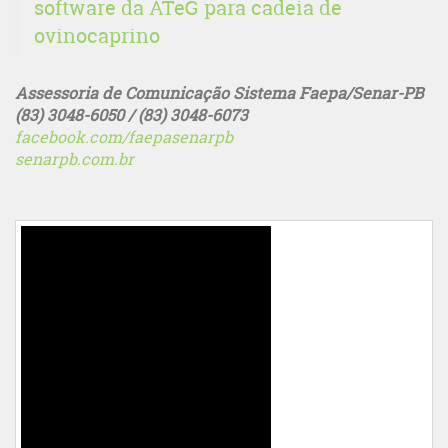
software da ATeG para cadeia de
ovinocaprino
Assessoria de Comunicação Sistema Faepa/Senar-PB
(83) 3048-6050 / (83) 3048-6073
facebook.com/faepasenarpb
senarpb.com.br