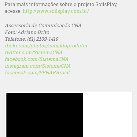
Para mais informações sobre o projeto SoilsPlay,
acesse:
http://www.soilsplay.com.br/
Assessoria de Comunicação CNA
Foto: Adriano Brito
Telefone: (61) 2109-1419
flickr.com/photos/canaldoprodutor
twitter.com/SistemaCNA
facebook.com/SistemaCNA
instagram.com/SistemaCNA
facebook.com/SENARBrasil